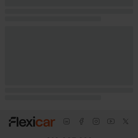
(peso máximo remolcable sin freno) (
medición: EU )
Puerta conductor, trasera (lado
conductor), pasajero y trasera (lado
pasajero) con bisagras delanteras
Puerta trasera con portón