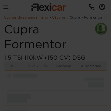
Coches de segunda mano
Cáceres
Cupra
Formentor
1.
Cupra
Formentor
1.5 TSI 110kW (150 CV) DSG
2022
132.976 km
Gasolina
Automática