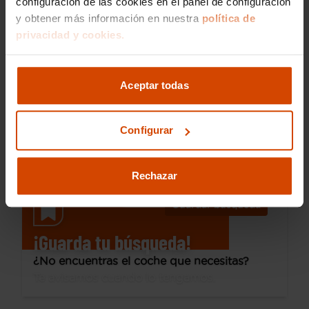
configuración de las cookies en el panel de configuración
y obtener más información en nuestra
política de
39.990 €
privacidad y cookies.
Desde 560 € /mes*
35.990 €
Audi
A6
Competition 55 TFSIe quattro S tronic
Aceptar todas
2023
85.383 km
Híbrido enchufable
Automática
Configurar
Cáceres - Sur
I.V.A. Deducible
Rechazar
Guardar búsqueda
¡Guarda tu búsqueda!
¿No encuentras el coche que necesitas?
Te avisamos cuando lo tengamos.