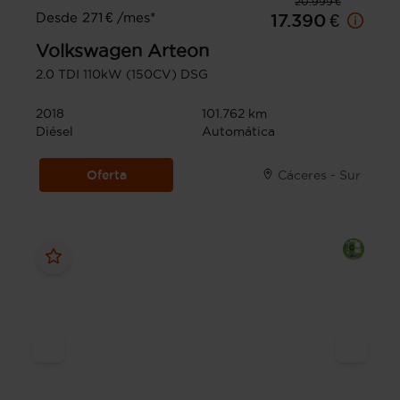
20.999 €
Desde 271 € /mes*
17.390 €
Volkswagen
Arteon
2.0 TDI 110kW (150CV) DSG
2018
101.762 km
Diésel
Automática
Oferta
Cáceres - Sur