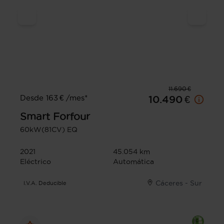
11.690 €
Desde 163 € /mes*
10.490 €
Smart
Forfour
60kW(81CV) EQ
2021
45.054 km
Eléctrico
Automática
Cáceres - Sur
I.V.A. Deducible