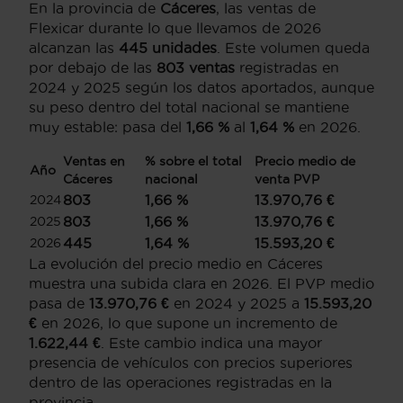
En la provincia de
Cáceres
, las ventas de
Flexicar durante lo que llevamos de 2026
alcanzan las
445 unidades
. Este volumen queda
por debajo de las
803 ventas
registradas en
2024 y 2025 según los datos aportados, aunque
su peso dentro del total nacional se mantiene
muy estable: pasa del
1,66 %
al
1,64 %
en 2026.
Ventas en
% sobre el total
Precio medio de
Año
Cáceres
nacional
venta PVP
803
1,66 %
13.970,76 €
2024
803
1,66 %
13.970,76 €
2025
445
1,64 %
15.593,20 €
2026
La evolución del precio medio en Cáceres
muestra una subida clara en 2026. El PVP medio
pasa de
13.970,76 €
en 2024 y 2025 a
15.593,20
€
en 2026, lo que supone un incremento de
1.622,44 €
. Este cambio indica una mayor
presencia de vehículos con precios superiores
dentro de las operaciones registradas en la
provincia.