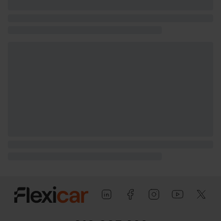
1.700 kg (peso máximo remolcable con
freno) y 730 kg (peso máximo
remolcable sin freno) ( medición: EU )
Puerta conductor, trasera (lado
conductor), pasajero y trasera (lado
pasajero) con bisagras delanteras
Puerta trasera con portón