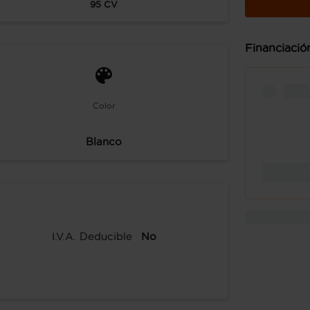
95
CV
Financiació
Color
Blanco
I.V.A. Deducible
No