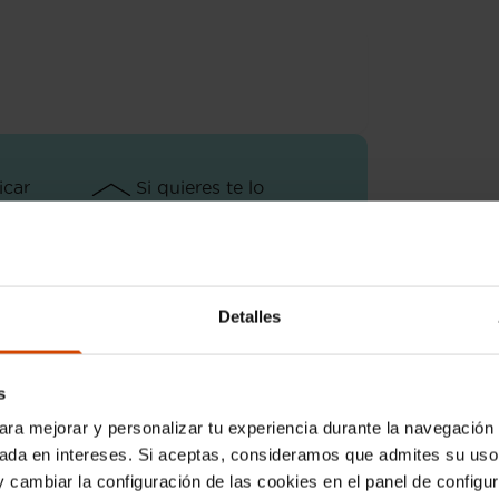
icar
Si quieres te lo
ional)
llevamos a casa
Detalles
l Ruiloba Girón
, para garantizar que el
s
ara mejorar y personalizar tu experiencia durante la navegación 
sada en intereses. Si aceptas, consideramos que admites su uso
 cambiar la configuración de las cookies en el panel de configu