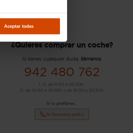
Aceptar todas
¿Quieres comprar un coche?
Si tienes cualquier duda,
llámanos
942 480 762
L-S: de 9:00 a 20:30h.
D: de 10:00 a 14:00h y de 16:30 a 20:30h
Si lo prefieres...
Te llamamos gratis