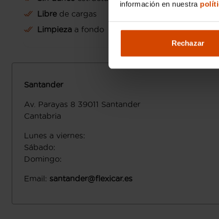
información en nuestra
polít
Libre
de cargas
Limpieza
a fondo
Rechazar
Santander
Av. Parayas 8
39011
Santander
Cantabria
Lunes a viernes
:
Sábado
:
Domingo
:
Email
:
santander@flexicar.es