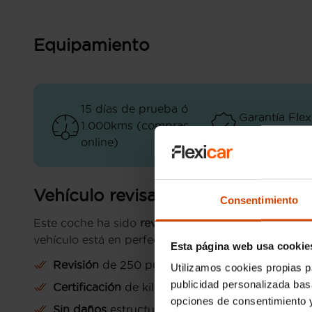
Equipamiento
15 días de prueba ó
Garantía Flex
1.000kms (compras
Premium (opc
online)
Vehículo revisado
Consentimiento
Este coche ha sido
revisado y preparado por Ange
vehículo está en perfectas condiciones:
Esta página web usa cookie
Revisión
de 250 puntos
Utilizamos cookies propias p
publicidad personalizada ba
Certificación
de kilometraje
opciones de consentimiento y
Sin daños
estructurales