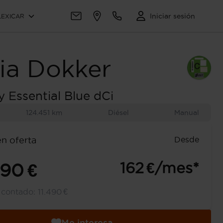
Iniciar sesión
LEXICAR
ia
Dokker
 Essential Blue dCi
124.451 km
Diésel
Manual
Desde
en oferta
162 €/mes*
390 €
l contado:
11.490 €
Me interesa