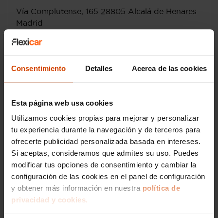
Capacidad del compartimento de carga:
Vía Complutense, 165
28805
Alcalá de Henares
595 litros (hasta las ventanas con
Madrid
asientos montados) y 1.819 litros (hasta el
techo con asientos plegados) ( medición
Lunes a sábado
:
ISO ) 0 l de almacenamiento delantero y
Domingo
:
0,0 cu ft de almacenamiento delantero
Consentimiento
Detalles
Acerca de las cookies
Tracción delantera
Email
:
alcala@flexicar.es
Control electrónico de tracción
Transmisión de tipo manual con cambio
totalmente manual de seis marchas con
Esta página web usa cookies
palanca en el suelo
Utilizamos cookies propias para mejorar y personalizar
Control de estabilidad
tu experiencia durante la navegación y de terceros para
Motor de 1,0 litros ( 999 cc ) , tres
ofrecerte publicidad personalizada basada en intereses.
cilindros en línea con 72,2 mm de
diámetro y 81,3 mm de carrera
Si aceptas, consideramos que admites su uso. Puedes
Compresor: uno de tipo turbo
modificar tus opciones de consentimiento y cambiar la
Norma de emisiones EU6 D y C
configuración de las cookies en el panel de configuración
Etiqueta de eficiciencia energética clase
y obtener más información en nuestra
política de
B
privacidad y cookies.
Filtro de partículas
Me interesa
Start/Stop parada y arranque automático