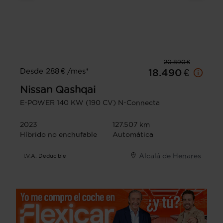
20.890 €
Desde 288 € /mes*
18.490 €
Nissan
Qashqai
E-POWER 140 KW (190 CV) N-Connecta
2023
127.507 km
Híbrido no enchufable
Automática
Alcalá de Henares
I.V.A. Deducible