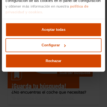
configuración de las cookies en el panel de configuración
y obtener más información en nuestra
política de
61.990 €
privacidad y cookies.
Desde 858 € /mes*
54.990 €
Mercedes Benz
Clase GLC
Aceptar todas
GLC 300 de 4MATIC
2023
52.581 km
Híbrido enchufable
Automática
Configurar
Alcalá de Henares
I.V.A. Deducible
Rechazar
Guardar búsqueda
¡Guarda tu búsqueda!
¿No encuentras el coche que necesitas?
Te avisamos cuando lo tengamos.