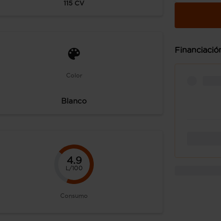
115
CV
Financiació
Color
Blanco
4.9
L/100
Consumo