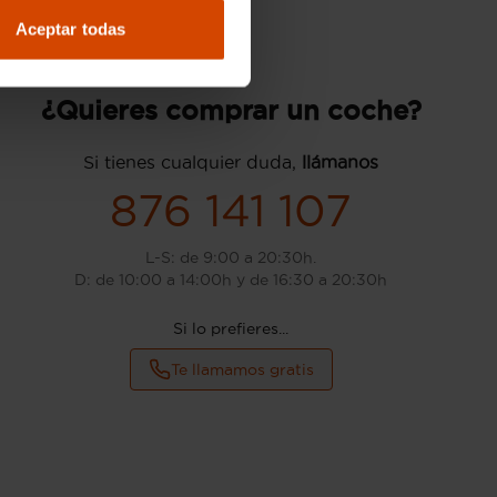
Aceptar todas
¿Quieres comprar un coche?
Si tienes cualquier duda,
llámanos
876 141 107
L-S: de 9:00 a 20:30h.
D: de 10:00 a 14:00h y de 16:30 a 20:30h
Si lo prefieres...
Te llamamos gratis