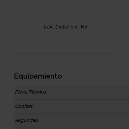
I.V.A. Deducible
No
Equipamiento
Ficha Técnica
Información de la versión: número última lista
Confort
comunicación: 05 ene 2021, código de modelo 9
815.739.802, fuente de los precios: interna, M1
Toma/s de 12v en los asientos delanteros y los
Seguridad
Carrocería tipo monovolumen compacto con 5 pu
Control de crucero
izquierdo, código de plataforma: RN B, carroc