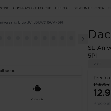
NTING
COMPRAMOS TU COCHE
OFERTAS
GESTIÓN DE VENTA
F
niversario Blue dCi 85kW(115CV) 5Pl
Dac
SL Aniv
5Pl
2021
ralbueno
Precio 
14.990 €
12.
Potencia
Precio a