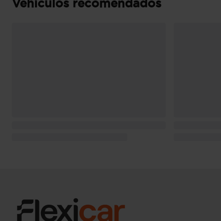
Vehículos recomendados
Puerta conductor, trasera (lado conductor), pa
bisagras delanteras
Puerta trasera con portón