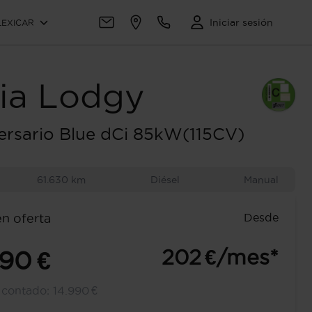
Iniciar sesión
LEXICAR
ia
Lodgy
ersario Blue dCi 85kW(115CV)
61.630 km
Diésel
Manual
Desde
en oferta
202 €/mes*
990 €
l contado:
14.990 €