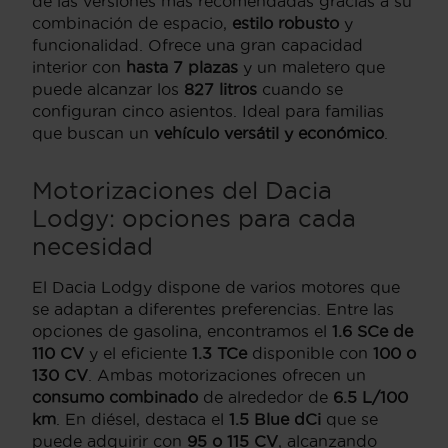
de las versiones más recomendadas gracias a su
combinación de espacio,
estilo robusto
y
funcionalidad. Ofrece una gran capacidad
interior con
hasta 7 plazas
y un maletero que
puede alcanzar los
827 litros
cuando se
configuran cinco asientos. Ideal para familias
que buscan un
vehículo versátil y económico
.
Motorizaciones del Dacia
Lodgy: opciones para cada
necesidad
El Dacia Lodgy dispone de varios motores que
se adaptan a diferentes preferencias. Entre las
opciones de gasolina, encontramos el
1.6 SCe de
110 CV
y el eficiente
1.3 TCe
disponible con
100 o
130 CV
. Ambas motorizaciones ofrecen un
consumo combinado
de alrededor de
6.5 L/100
km
. En diésel, destaca el
1.5 Blue dCi
que se
puede adquirir con
95 o 115 CV
, alcanzando