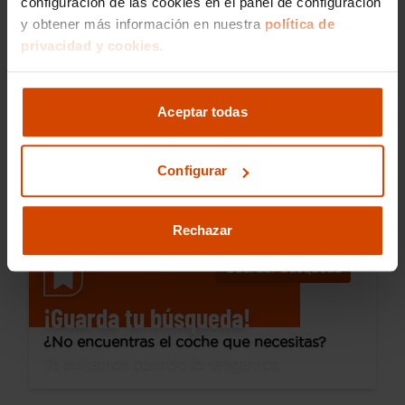
configuración de las cookies en el panel de configuración
y obtener más información en nuestra
política de
16.990 €
privacidad y cookies.
Desde 238 € /mes*
15.290 €
Dacia
Lodgy
Stepway Comfort 85kW(115CV) 7Pl
Aceptar todas
2022
28.000 km
Diésel
Manual
Configurar
Las Rozas Európolis
Rechazar
Guardar búsqueda
¡Guarda tu búsqueda!
¿No encuentras el coche que necesitas?
Te avisamos cuando lo tengamos.