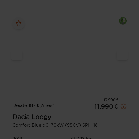
13.990 €
Desde 187 € /mes*
11.990 €
Dacia
Lodgy
Comfort Blue dCi 70kW (95CV) 5Pl - 18
2019
33.328 km