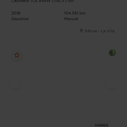
Laureate TCE 85kW (115CV) 5Pl
2018
104.381 km
Gasolina
Manual
Xátiva - La Vila
17.990 €