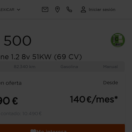
Iniciar sesión
LEXICAR
500
one 1.2 8v 51KW (69 CV)
82.340 km
Gasolina
Manual
Desde
en oferta
140 €/mes*
90 €
l contado:
10.490 €
Me interesa