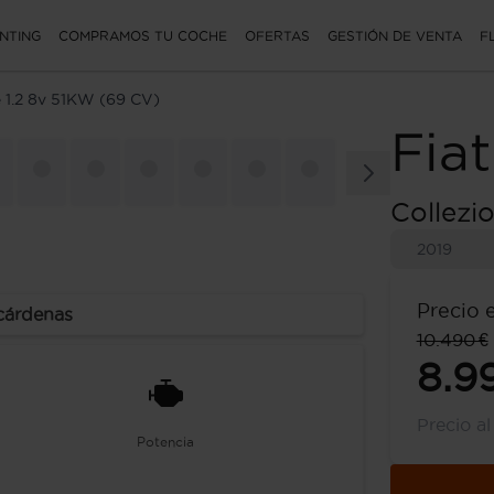
NTING
COMPRAMOS TU COCHE
OFERTAS
GESTIÓN DE VENTA
F
e 1.2 8v 51KW (69 CV)
Fiat
Collezi
2019
Precio 
ecárdenas
10.490 €
8.9
Precio a
Potencia