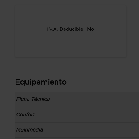
I.V.A. Deducible
No
Equipamiento
Ficha Técnica
Información de la versión: número última lista
Confort
comunicación: 05 sep 2018, fase/generación: 2
precios: interna, M1 y 03 sep 2018
Toma/s de 12v en los asientos delanteros
Multimedia
Carrocería tipo berlina con portón de 3 puertas,
Apertura a distancia del maletero con control
código de plataforma: B2, carrocería & puertas