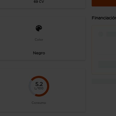
69
CV
Financiació
Color
Negro
5.2
L/100
Consumo