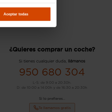
Aceptar todas
¿Quieres comprar un coche?
Si tienes cualquier duda,
llámanos
950 680 304
L-S: de 9:00 a 20:30h.
D: de 10:00 a 14:00h y de 16:30 a 20:30h
Si lo prefieres...
Te llamamos gratis