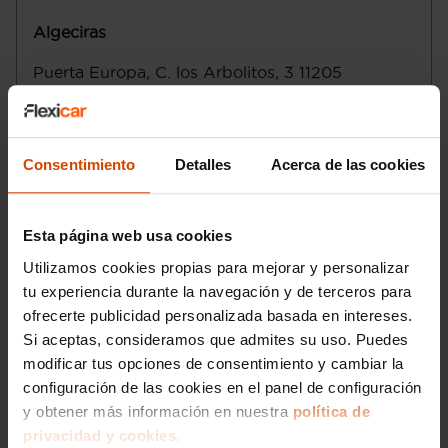
palanca en el salpicadero
Algeciras
Control de estabilidad
Motor de 1,0 litros ( 999 cc ) , tres
Puerta Europa, C. los Arbolitos, 3
11205
cilindros en línea con dos válvulas por
Algeciras
Cádiz
cilindro, 70,0 mm de diámetro, 86,5 mm
de carrera, relación de compresión: 12,0 y
Lunes a sábado
:
distribución variable 12,0
Domingo
:
Consentimiento
Detalles
Acerca de las cookies
Norma de emisiones EU6 D, 88 g/km
CO2 (combinado) y ECO
Email
:
algeciras@flexicar.es
Etiqueta de eficiciencia energética clase
B
Esta página web usa cookies
Start/Stop parada y arranque automático
Utilizamos cookies propias para mejorar y personalizar
Recuperación de la energía motor
tu experiencia durante la navegación y de terceros para
Emisiones WLTP HEV modo ahorro de la
batería y 106,0
ofrecerte publicidad personalizada basada en intereses.
Sistema eléctrico 12
Si aceptas, consideramos que admites su uso. Puedes
Alimentación : inyección multipunto
modificar tus opciones de consentimiento y cambiar la
Combustible: sin plomo 95 octanos y
configuración de las cookies en el panel de configuración
Combustible primario: gasolina
y obtener más información en nuestra
política de
Depósito principal de combustible: 35
privacidad y cookies.
litros