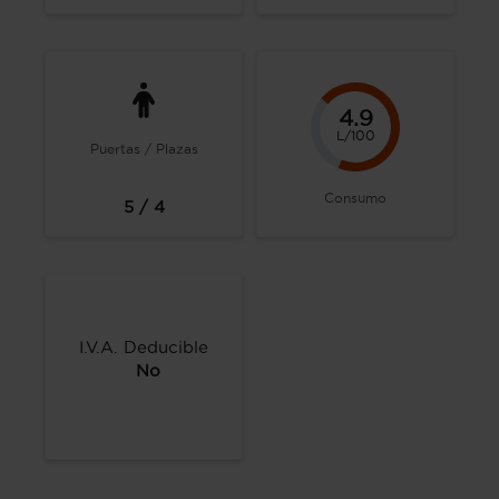
4.9
L/100
Puertas / Plazas
Consumo
5 / 4
I.V.A. Deducible
No