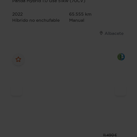
Panda Hybrid 1.0 Gse 51kw (70CV)
2022
65.555 km
Híbrido no enchufable
Manual
Albacete
11.490 €