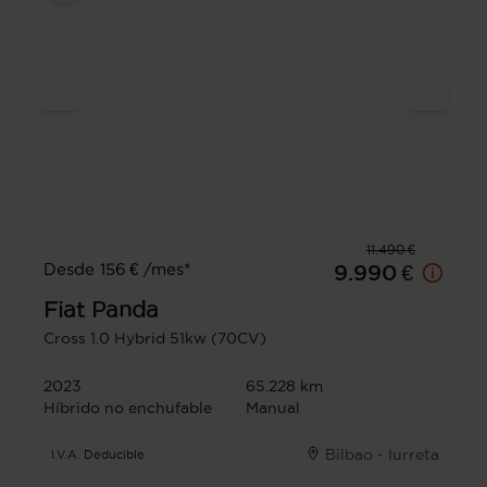
11.490 €
Desde 156 € /mes*
9.990 €
Fiat
Panda
Cross 1.0 Hybrid 51kw (70CV)
2023
65.228 km
Híbrido no enchufable
Manual
Bilbao - Iurreta
I.V.A. Deducible