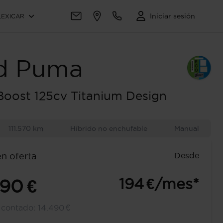
Iniciar sesión
LEXICAR
d
Puma
Boost 125cv Titanium Design
111.570 km
Híbrido no enchufable
Manual
Desde
en oferta
194 €/mes*
490 €
l contado:
14.490 €