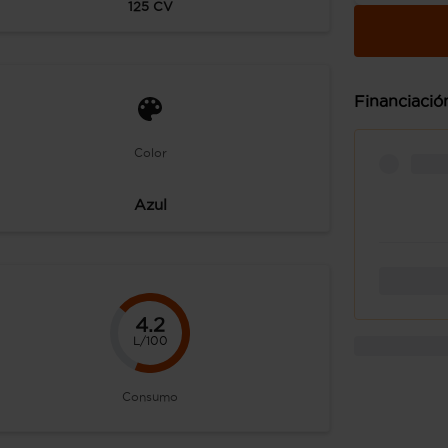
125
CV
Financiació
Color
Azul
4.2
L/100
Consumo