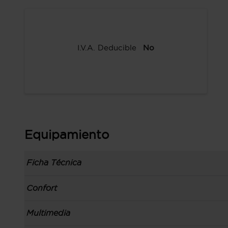
I.V.A. Deducible
No
Equipamiento
Ficha Técnica
Información de la versión: número última lista
Confort
comunicación: 21 ene 2022, fase/generación: 1,
precios: interna, M1 y 14 ene 2022
Toma/s de 12v en los asientos delanteros
Multimedia
Carrocería tipo todoterreno con 5 puertas, bata
Preparación para teléfono móvil soporte y ca
código de plataforma: B3, carrocería & puertas