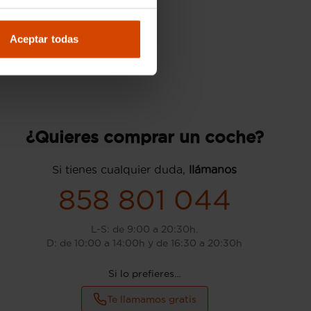
Aceptar todas
¿Quieres comprar un coche?
Si tienes cualquier duda,
llámanos
858 801 044
L-S: de 9:00 a 20:30h.
D: de 10:00 a 14:00h y de 16:30 a 20:30h
Si lo prefieres...
Te llamamos gratis