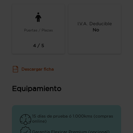
I.V.A. Deducible
No
Puertas / Plazas
4 / 5
Descargar ficha
Equipamiento
15 días de prueba ó 1.000kms (compras
online)
Garantía Flexicar Premium (opcional)