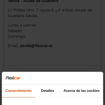
Sevilla - Alcalá de Guadaíra
C/ Fridex Uno, 7 naves E y F
41500
Alcalá de
Guadaíra
Sevilla
Lunes a viernes
:
Sábado
:
Domingo
:
Email
:
sevilla@flexicar.es
Consentimiento
Detalles
Acerca de las cookies