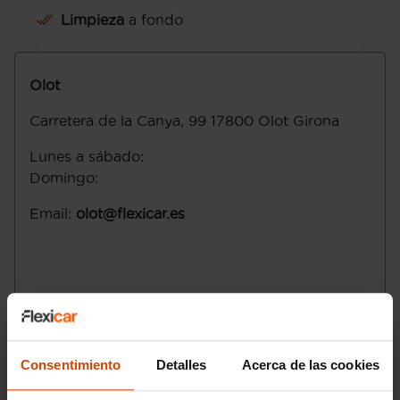
Limpieza
a fondo
Olot
Carretera de la Canya, 99
17800
Olot
Girona
Lunes a sábado
:
Domingo
:
Email
:
olot@flexicar.es
Consentimiento
Detalles
Acerca de las cookies