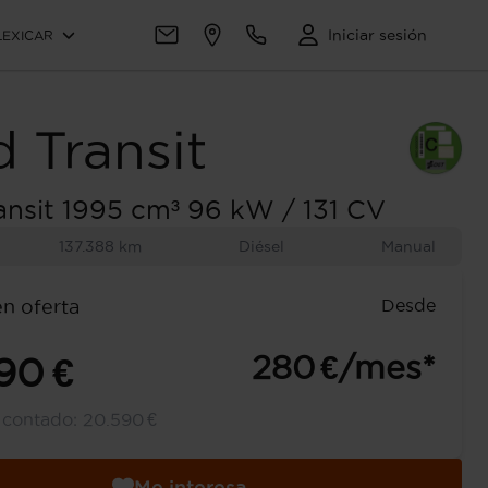
Iniciar sesión
LEXICAR
d
Transit
ansit 1995 cm³ 96 kW / 131 CV
137.388 km
Diésel
Manual
Desde
en oferta
280 €/mes*
90 €
l contado:
20.590 €
Me interesa