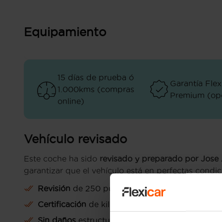
Equipamiento
15 días de prueba ó
Garantía Flex
1.000kms (compras
Premium (opc
online)
Vehículo revisado
Este coche ha sido
revisado y preparado por Jose
garantizar que el vehículo está en perfectas condic
Revisión
de 250 puntos
Certificación
de kilometraje
Sin daños
estructurales