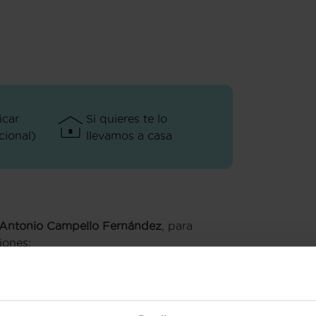
icar
Si quieres te lo
ional)
llevamos a casa
 Antonio Campello Fernández
, para
iones: