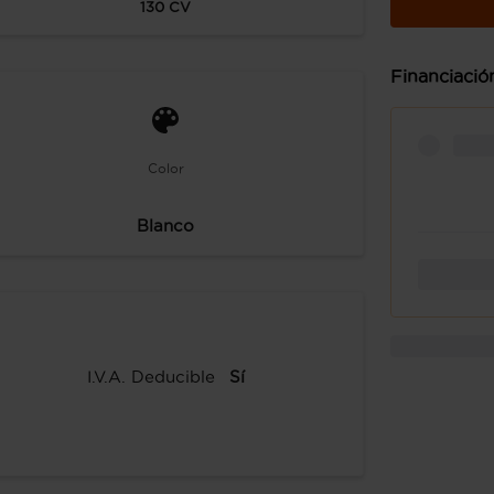
130
CV
Financiació
Color
Blanco
I.V.A. Deducible
Sí