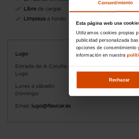
Consentimiento
Libre
de cargas
Limpieza
a fondo
Esta página web usa cookie
Utilizamos cookies propias p
publicidad personalizada ba
opciones de consentimiento y
Lugo
información en nuestra
polít
Estrada de A Coruña, 175
27003
Lugo
Lugo
Rechazar
Lunes a sábado
:
Domingo
:
Email
:
lugo@flexicar.es