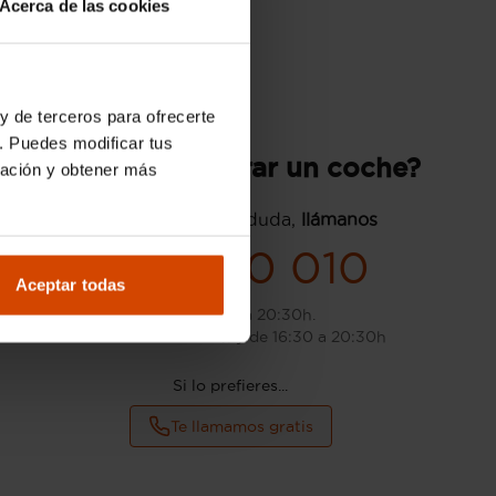
Acerca de las cookies
y de terceros para ofrecerte
. Puedes modificar tus
¿Quieres comprar un coche?
ración y obtener más
Si tienes cualquier duda,
llámanos
982 480 010
Aceptar todas
L-S: de 9:00 a 20:30h.
D: de 10:00 a 14:00h y de 16:30 a 20:30h
Si lo prefieres...
Te llamamos gratis