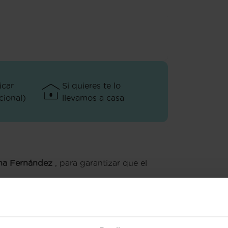
icar
Si quieres te lo
ional)
llevamos a casa
ana Fernández
, para garantizar que el