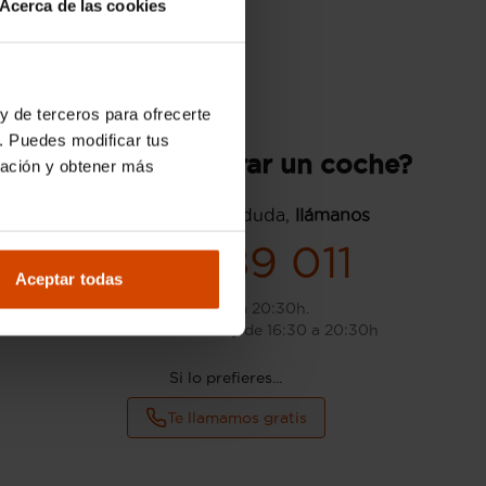
Acerca de las cookies
y de terceros para ofrecerte
. Puedes modificar tus
¿Quieres comprar un coche?
ración y obtener más
Si tienes cualquier duda,
llámanos
824 689 011
Aceptar todas
L-S: de 9:00 a 20:30h.
D: de 10:00 a 14:00h y de 16:30 a 20:30h
Si lo prefieres...
Te llamamos gratis