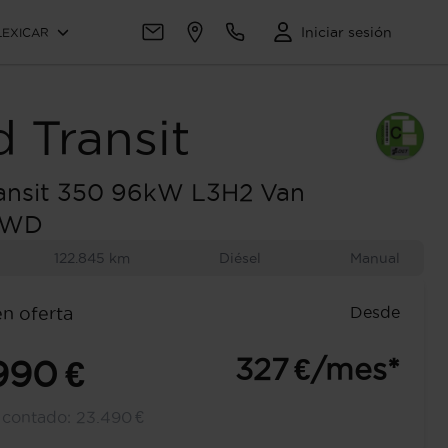
Iniciar sesión
LEXICAR
d
Transit
ansit 350 96kW L3H2 Van
FWD
122.845 km
Diésel
Manual
Desde
en oferta
327 €/mes*
990 €
l contado:
23.490 €