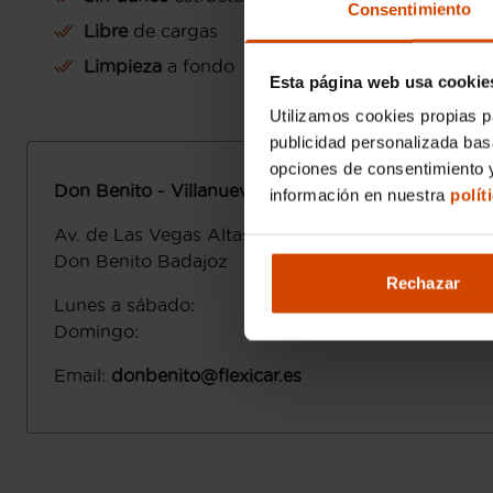
Consentimiento
Libre
de cargas
Limpieza
a fondo
Esta página web usa cookie
Utilizamos cookies propias p
publicidad personalizada ba
opciones de consentimiento y
Don Benito - Villanueva
información en nuestra
polít
Av. de Las Vegas Altas, 195,
06400
Don Benito
Badajoz
Rechazar
Lunes a sábado
:
Domingo
:
Email
:
donbenito@flexicar.es