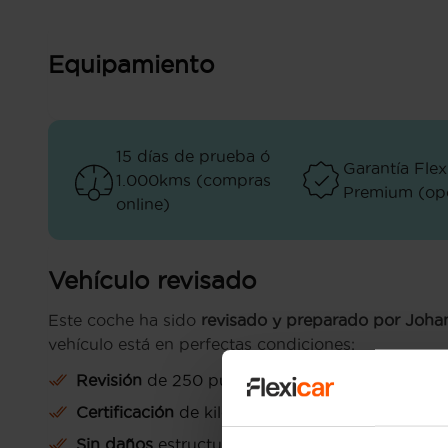
Equipamiento
15 días de prueba ó
Garantía Flex
1.000kms (compras
Premium (opc
online)
Vehículo revisado
Este coche ha sido
revisado y preparado por Joh
vehículo está en perfectas condiciones:
Revisión
de 250 puntos
Certificación
de kilometraje
Sin daños
estructurales