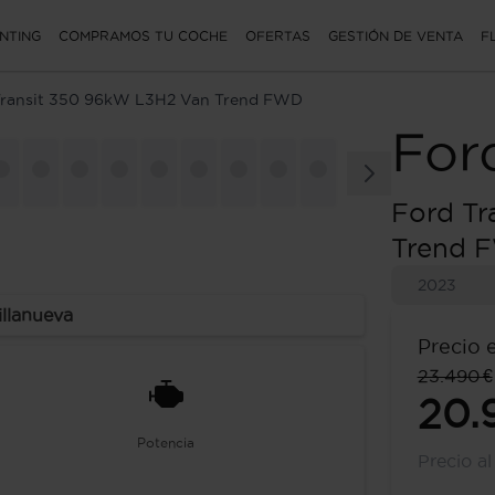
NTING
COMPRAMOS TU COCHE
OFERTAS
GESTIÓN DE VENTA
F
Transit 350 96kW L3H2 Van Trend FWD
For
Ford Tr
Trend 
2023
illanueva
Precio 
23.490 €
20.
Potencia
Precio a