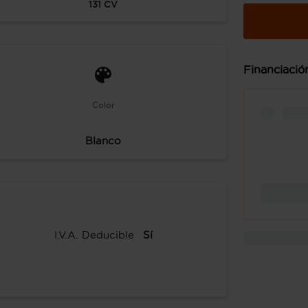
131
CV
Financiació
Color
Blanco
I.V.A. Deducible
Sí