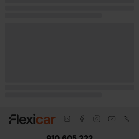
pasajero) con bisagras delanteras
Puerta trasera con portón
910 605 222