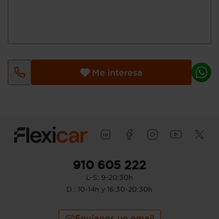
Norma de emisiones EU6 D, 113 g/km
CO2 (combinado) y ECO
Etiqueta de eficiciencia energética clase
A
Filtro de partículas
Start/Stop parada y arranque automático
Recuperación de la energía motor
Me interesa
Emisiones WLTP HEV modo ahorro de la
batería, 139,0, 136,0, 145,0, 138,0, 142,0,
132,0, 135,0, 116,0, 129,0, 156,0, 166,0 y
EU6 D
Sistema eléctrico 48
Alimentación : diesel "common rail"
Combustible: diesel y Combustible
primario: diesel
Depósito principal de combustible: 54
910 605 222
litros
L-S: 9-20:30h
Bandeja trasera flexible
Sujeción de carga
D : 10-14h y 16:30-20:30h
Prestaciones:
Potencia de 136 CV ( CEE ) 100 kW @
Envíanos un email