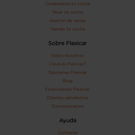
Compramos tu coche
freno) y 750 kg (peso máximo
remolcable sin freno)
Tasar mi coche
Puerta conductor, trasera (lado
Gestión de venta
conductor), pasajero y trasera (lado
Vender tu coche
pasajero) con bisagras delanteras
Puerta trasera con portón
Sobre Flexicar
Sobre Nosotros
¿Qué es Flexicar?
Opiniones Flexicar
Blog
Financiación Flexicar
Clientes satisfechos
Concesionarios
Ayuda
Contacto