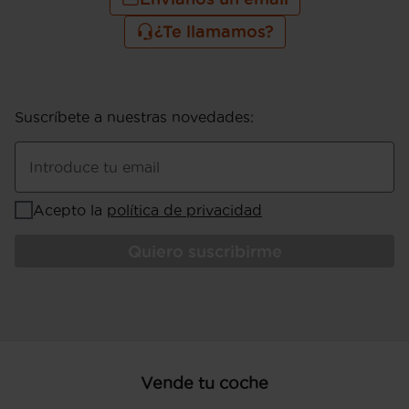
4.000 rpm (potencia max) 320 Nm de
par máximo @ 2.000 rpm (par max)
¿Te llamamos?
potencia con combustible primario
Potencia secundaria de 136 CV, 100 kW
de potencia máxima, 320 Nm de par
máximo, 4.000 rpm para la potencia
Suscríbete a nuestras novedades
:
máxima y 2.000 rpm para el par maximo
Consumo de combustible ( ECE 99/100
): 4,4 l/100km (urbano), 4,1 l/100km
Introduce tu email
(extraurbano), 4,3 l/100km (mixto), 22,7
km/l (urbano), 24,4 km/l (extraurbano),
Acepto la
política de privacidad
23,3 km/l (mixto) y 1.256 Km de
autonomía (combinado) (fuente: EURO
Quiero suscribirme
6AP ), consumo de combustible ( WLTP
HEV modo ahorro de la batería ): 5,3
l/100km (mixto), 18,9 km/l (mixto), 5,2,
5,5, 19,2, 18,2, 5,2, 5,4, 19,2, 18,5, 5,0, 5,1,
20,0, 19,6, 4,4, 4,9, 22,7, 20,4, 5,9, 6,3,
16,9 y 15,9
Pesos: 2.140 kg (peso máximo
Vende tu coche
admisible), 1.531 kg (peso en vacío),
1.650 kg (peso máximo remolcable con