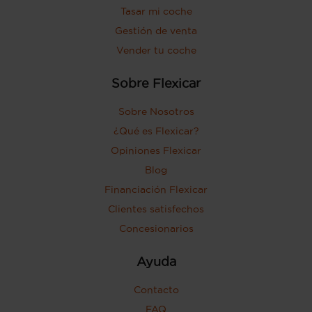
freno) y 600 kg (peso máximo
Tasar mi coche
remolcable sin freno) ( medición: EU )
Gestión de venta
Tiradores de las puertas
Vender tu coche
Puerta conductor, trasera (lado
conductor), pasajero y trasera (lado
Sobre Flexicar
pasajero) con bisagras delanteras
Puerta trasera con portón
Sobre Nosotros
¿Qué es Flexicar?
Opiniones Flexicar
Blog
Financiación Flexicar
Clientes satisfechos
Concesionarios
Ayuda
Contacto
FAQ