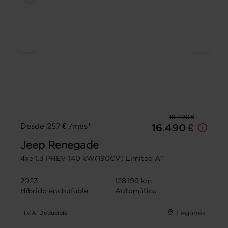
18.490 €
Desde 257 € /mes*
16.490 €
Jeep
Renegade
4xe 1.3 PHEV 140 kW(190CV) Limited AT
2023
128.199 km
Híbrido enchufable
Automática
Leganés
I.V.A. Deducible