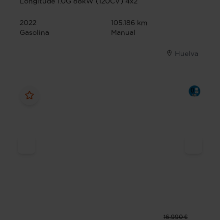
Longitude 1.0G 88kW (120CV) 4x2
2022
105.186 km
Gasolina
Manual
Huelva
16.990 €