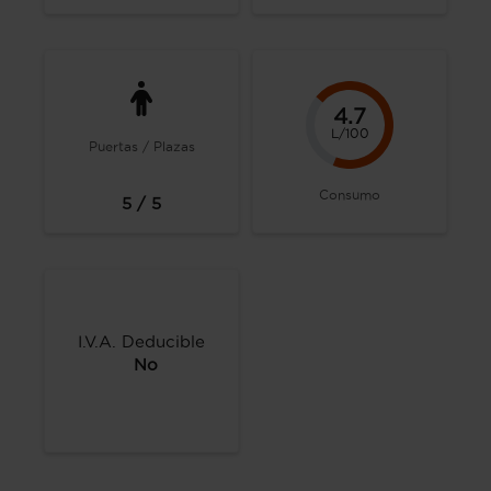
4.7
L/100
Puertas / Plazas
Consumo
5 / 5
I.V.A. Deducible
No