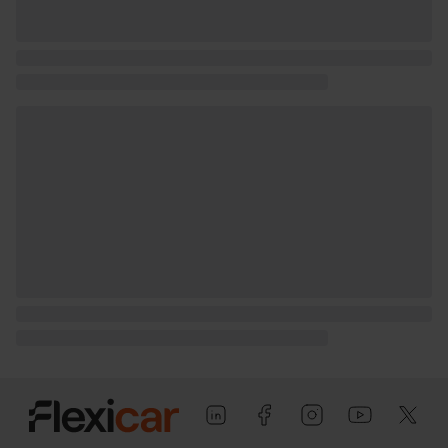
peso vacio inc. conductor Kg (peso en
vacio incluido conductor), 1.500 kg (peso
máximo remolcable con freno) y 650 kg
(peso máximo remolcable sin freno) (
medición: EU )
Puerta conductor, trasera (lado
conductor), pasajero y trasera (lado
pasajero) con bisagras delanteras
Puerta trasera con portón