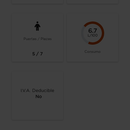
6.7
L/100
Puertas / Plazas
Consumo
5 / 7
I.V.A. Deducible
No