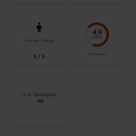
4.9
L/100
Puertas / Plazas
Consumo
5 / 5
I.V.A. Deducible
No