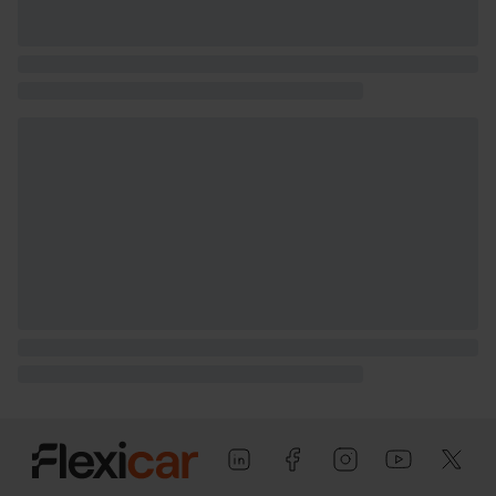
Puerta conductor, trasera (lado
conductor), pasajero y trasera (lado
pasajero) con bisagras delanteras
Puerta trasera con portón