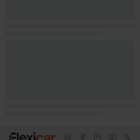
conductor Kg (peso en vacio incluido
conductor), 1.600 kg (peso máximo
remolcable con freno) y 750 kg (peso
máximo remolcable sin freno) ( medición:
EU )
Puerta conductor, trasera (lado
conductor), pasajero y trasera (lado
pasajero) con bisagras delanteras
Puerta trasera con portón