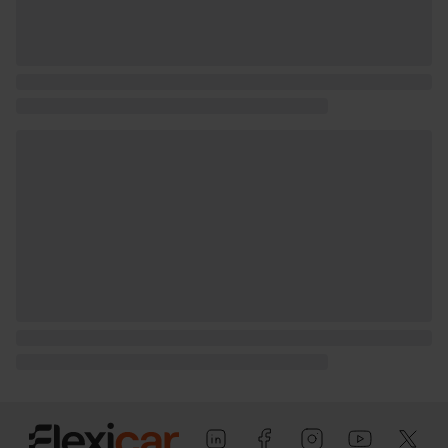
1.579 kg (peso en vacío), peso vacio inc.
conductor Kg (peso en vacio incluido
conductor), 1.400 kg (peso máximo
remolcable con freno) y 750 kg (peso
máximo remolcable sin freno) ( medición:
EU )
Puerta conductor, trasera (lado
conductor), pasajero y trasera (lado
pasajero) con bisagras delanteras
Puerta trasera con portón