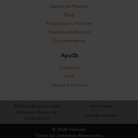
Opiniones Flexicar
Blog
Financiación Flexicar
Clientes satisfechos
Concesionarios
Ayuda
Contacto
FAQ
Garantía Flexicar
Política de privacidad
Aviso legal
Sistema interno de
Uso de cookies
información
©
2026
Flexicar
Todos los Derechos Reservados