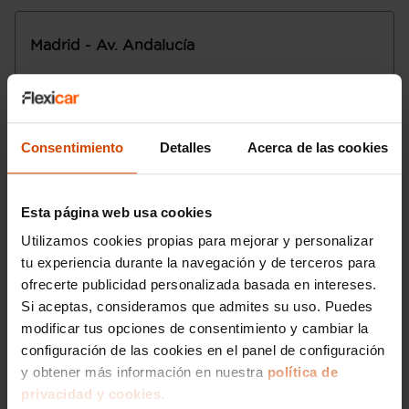
(detrás)
dirección
Capacidad del compartimento de carga:
Ocho airbags
Madrid - Av. Andalucía
375 litros (hasta las ventanas con
asientos montados) y 985 litros (hasta el
Calle Magacela 4
28041
Madrid
Madrid
techo con asientos plegados) ( medición
propia del fabricante)
Lunes a sábado
:
Tracción delantera
Domingo
:
Control electrónico de tracción
Consentimiento
Detalles
Acerca de las cookies
Transmisión de tipo automático con
Email
:
avandalucia@flexicar.es
cambio de variación continua de
velocidad variable con palanca en el
Esta página web usa cookies
salpicadero , código transmisión: P410
Control de estabilidad
Utilizamos cookies propias para mejorar y personalizar
Motor de 1,8 litros ( 1.798 cc ) , cuatro
tu experiencia durante la navegación y de terceros para
cilindros en línea con cuatro válvulas por
ofrecerte publicidad personalizada basada en intereses.
cilindro, 80,5 mm de diámetro, 88,3 mm
Si aceptas, consideramos que admites su uso. Puedes
de carrera, relación de compresión: 13,0 y
modificar tus opciones de consentimiento y cambiar la
distribución variable ; código del motor:
configuración de las cookies en el panel de configuración
2ZR-FXE
Norma de emisiones EU6.2 (C y D-Temp),
y obtener más información en nuestra
política de
97 g/km CO2 (combinado)
privacidad y cookies.