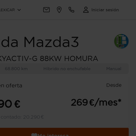
Iniciar sesión
LEXICAR
da
Mazda3
SKYACTIV-G 88KW HOMURA
68.800 km
Híbrido no enchufable
Manual
Desde
en oferta
269 €/mes*
90 €
l contado:
20.290 €
Me interesa