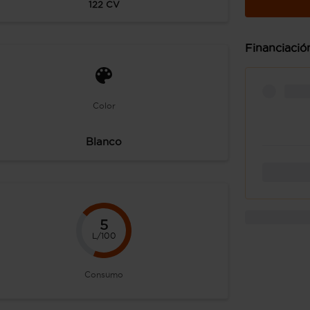
122
CV
Financiació
Color
Blanco
5
L/100
Consumo