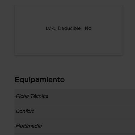
I.V.A. Deducible
No
Equipamiento
Ficha Técnica
Información de la versión: número última lista
Confort
comunicación: 26 abr 2023, fase/generación: 4,
precios: interna, M1 y 17 abr 2023
Toma/s de 12v en los asientos delanteros
Multimedia
Carrocería tipo berlina con portón con 5 puerta
Control de crucero con control de crucero ada
izquierdo, código de plataforma: SKYACTIV-C+, 