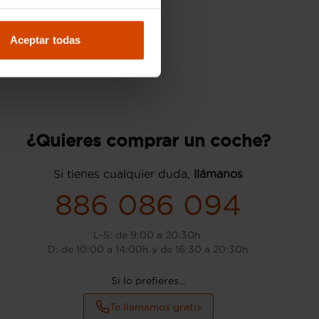
Aceptar todas
¿Quieres comprar un coche?
Si tienes cualquier duda,
llámanos
886 086 094
L-S: de 9:00 a 20:30h.
D: de 10:00 a 14:00h y de 16:30 a 20:30h
Si lo prefieres...
Te llamamos gratis