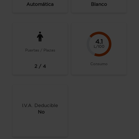
Automática
Blanco
4.1
L/100
Puertas / Plazas
Consumo
2 / 4
I.V.A. Deducible
No