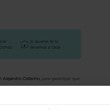
icar
Si quieres te lo
ional)
llevamos a casa
n Alejandro Collarino
, para garantizar que