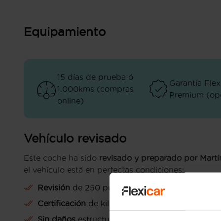
Equipamiento
15 días de prueba ó
Garantía Flex
1.000kms (compras
Premium (opc
online)
Vehículo revisado
Este coche ha sido
revisado y preparado por Martí
el vehículo está en perfectas condiciones:
Revisión
de 250 puntos
Certificación
de kilometraje
Sin daños
estructurales