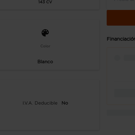
143
CV
Financiació
Color
Blanco
I.V.A. Deducible
No