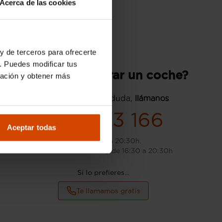
Acerca de las cookies
y de terceros para ofrecerte
. Puedes modificar tus
¿Quieres comprar un coche?
ración y obtener más
Si tienes cualquier duda,
llámanos
960 743 166
Aceptar todas
L-S: de 9:00 a 20:30h.
D: de 10:00 a 14:00h y de 16:30 a 20:30h
Si lo prefieres...
Te llamamos gratis