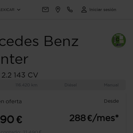
Iniciar sesión
LEXICAR
cedes Benz
inter
2.2 143 CV
116.420 km
Diésel
Manual
Desde
en oferta
288 €/mes*
490 €
l contado:
21.490 €