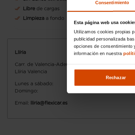
Consentimiento
Libre
de cargas
Limpieza
a fondo
Esta página web usa cookie
Utilizamos cookies propias p
publicidad personalizada ba
opciones de consentimiento y
Llíria
información en nuestra
polít
Carr. de Valencia-Ademuz, 21
46160
Llíria
Valencia
Rechazar
Lunes a sábado
:
Domingo
:
Email
:
lliria@flexicar.es