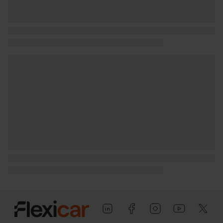
medición: EU )
Puerta conductor, trasera (lado
conductor), pasajero y trasera (lado
pasajero) con bisagras delanteras
Puerta trasera con doble hoja