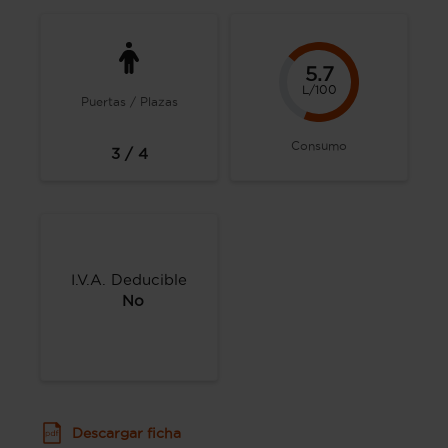
5.7
L/100
Puertas / Plazas
Consumo
3 / 4
I.V.A. Deducible
No
Descargar ficha