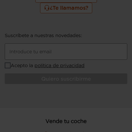
Combustible Adicional: Gasolina sin
¿Te llamamos?
plomo
Bandeja trasera flexible
Sujeción de carga
Prestaciones: 170 km/h de velocidad
máxima, 10,5 segs de aceleración 0-100
Suscríbete a nuestras novedades
:
km/h y 135 km/h de velocidad máxima
en modo eléctrico
Introduce tu email
Potencia de 224 CV ( CEE ) 165 kW ; 177
CV (potencia máx. motor eléctrico), 130
Acepto la
política de privacidad
kW (potencia máx. motor eléctrico) y 332
Nm (torque máx. motor eléctrico)
Potencia secundaria de 135 CV, 99 kW de
Quiero suscribirme
potencia máxima, 211 Nm de par máximo,
4.500 rpm para la potencia máxima y
4.500 rpm para el par maximo
Consumo de combustible secundario: 1,8
l/100km (EU combinado)
Consumo de combustible ( WLTP ICE ):
Vende tu coche
2,0 l/100km (mixto) y 2.150 Km de
autonomía (combinado), consumo de