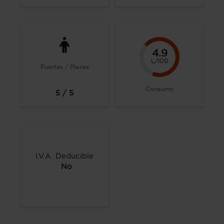
4.9
L/100
Puertas / Plazas
Consumo
5 / 5
I.V.A. Deducible
No