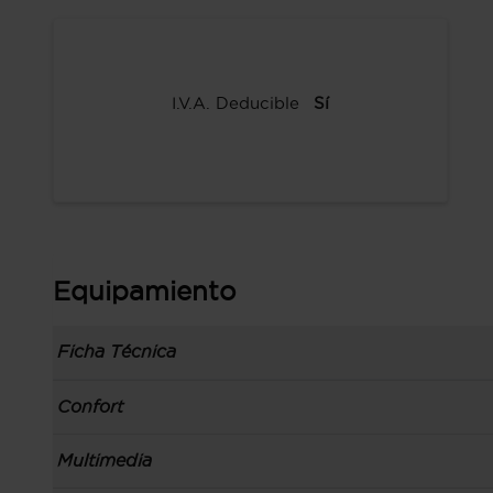
I.V.A. Deducible
Sí
Equipamiento
Ficha Técnica
Información de la versión: número última lista
Confort
comunicación: 07 ene 2021, fase/generación: 2,
precios: interna, M1 y 01 ene 2021
Toma/s de 12v en los asientos delanteros
Multimedia
Carrocería tipo todoterreno con 5 puertas, bata
Control de crucero
código de plataforma: CMF-B, carrocería & pue