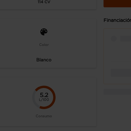
114
CV
Financiació
Color
Blanco
5.2
L/100
Consumo