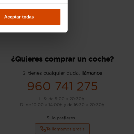
Aceptar todas
¿Quieres comprar un coche?
Si tienes cualquier duda,
llámanos
960 741 275
L-S: de 9:00 a 20:30h.
D: de 10:00 a 14:00h y de 16:30 a 20:30h
Si lo prefieres...
Te llamamos gratis