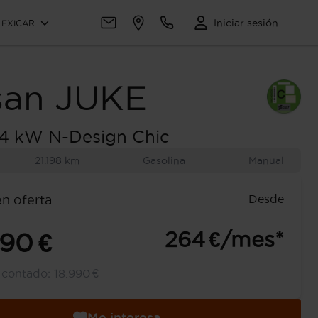
Iniciar sesión
LEXICAR
san
JUKE
4 kW N-Design Chic
21.198 km
Gasolina
Manual
Desde
en oferta
264 €/mes*
990 €
l contado:
18.990 €
Me interesa