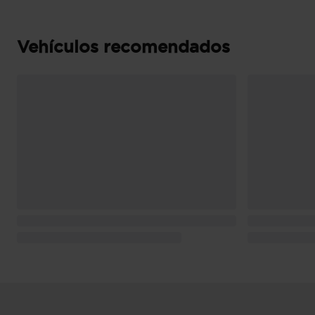
bisagras delanteras
Puerta trasera con portón
Vehículos recomendados