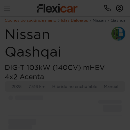
Coches de segunda mano
Islas Baleares
Nissan
Qashqai
Nissan
Qashqai
DIG-T 103kW (140CV) mHEV
4x2 Acenta
2025
7.516 km
Híbrido no enchufable
Manual