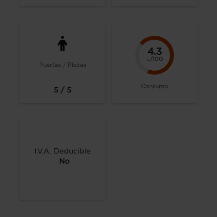
4.3
L/100
Puertas / Plazas
Consumo
5 / 5
I.V.A. Deducible
No