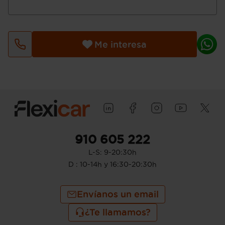
litros
Bandeja trasera rígida
Sujeción de carga
Prestaciones: 215 km/h de velocidad
Me interesa
máxima y 9,9 segs de aceleración 0-100
km/h
Potencia de 130 CV ( CEE ) 96 kW @
5.500 rpm (potencia max) 225 Nm de
par máximo @ 2.000 rpm (par max)
potencia con combustible primario
Consumo de combustible ( ECE 99/100
): 5,2 l/100km (urbano), 3,8 l/100km
(extraurbano), 4,3 l/100km (mixto), 19,2
910 605 222
km/l (urbano), 26,3 km/l (extraurbano),
L-S: 9-20:30h
23,3 km/l (mixto) y 1.116 Km de
autonomía (combinado) (fuente: Euro 6d
D : 10-14h y 16:30-20:30h
), consumo de combustible ( WLTP ICE ):
5,3 l/100km (mixto), 18,9 km/l (mixto) y
Envíanos un email
906 Km de autonomía (combinado)
Pesos: 1.805 kg (peso máximo
¿Te llamamos?
admisible), 1.280 kg (peso en vacío),