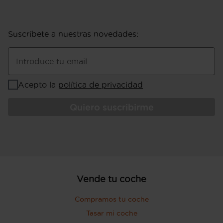
peso vacio inc. conductor Kg (peso en
vacio incluido conductor), 1.350 kg (peso
máximo remolcable con freno) y 620 kg
Suscríbete a nuestras novedades
:
(peso máximo remolcable sin freno) (
medición: EU )
Puerta conductor, trasera (lado
Introduce tu email
conductor), pasajero y trasera (lado
pasajero) con bisagras delanteras
Acepto la
política de privacidad
Puerta trasera con portón
Quiero suscribirme
Vende tu coche
Compramos tu coche
Tasar mi coche