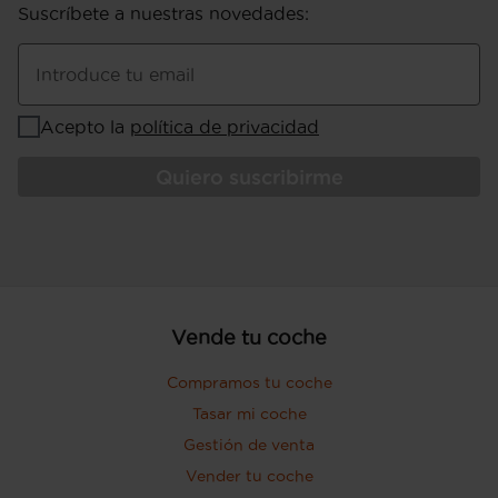
Suscríbete a nuestras novedades
:
Puerta conductor, trasera (lado
conductor), pasajero y trasera (lado
pasajero) con bisagras delanteras
Introduce tu email
Puerta trasera con portón
Acepto la
política de privacidad
Quiero suscribirme
Vende tu coche
Compramos tu coche
Tasar mi coche
Gestión de venta
Vender tu coche