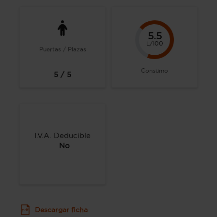
5.5
L/100
Puertas / Plazas
Consumo
5 / 5
I.V.A. Deducible
No
Descargar ficha