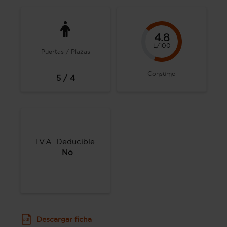
4.8
L/100
Puertas / Plazas
Consumo
5 / 4
I.V.A. Deducible
No
Descargar ficha