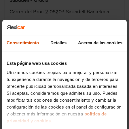
Sabadell - Gràcia
Tracción delantera
Control electrónico de tracción
Carrer del Bruc 2
08203
Sabadell
Barcelona
Transmisión de tipo manual con cambio
totalmente manual de cinco marchas con
Lunes a viernes
:
palanca en el suelo
Sábado
:
Control de estabilidad
Domingo
:
Motor de 1,0 litros ( 998 cc ) , tres
Consentimiento
Detalles
Acerca de las cookies
cilindros en línea con cuatro válvulas por
Email
:
sabadell3@flexicar.es
cilindro, 71,0 mm de diámetro, 84,0 mm
de carrera, relación de compresión: 11,5 y
distribución variable
Esta página web usa cookies
Norma de emisiones EU6.2 (C y D-Temp),
Utilizamos cookies propias para mejorar y personalizar
85 g/km CO2 (combinado) y C
tu experiencia durante la navegación y de terceros para
Etiqueta de eficiciencia energética clase
ofrecerte publicidad personalizada basada en intereses.
A
Start/Stop parada y arranque automático
Si aceptas, consideramos que admites su uso. Puedes
Emisiones WLTP ICE, 110,0, 109,0, 117,0,
modificar tus opciones de consentimiento y cambiar la
131,0, 135,0, 101,0, 106,0, 96,0, 102,0,
configuración de las cookies en el panel de configuración
124,0 y 136,0
y obtener más información en nuestra
política de
Sistema eléctrico 12
privacidad y cookies.
Alimentación : inyección multipunto