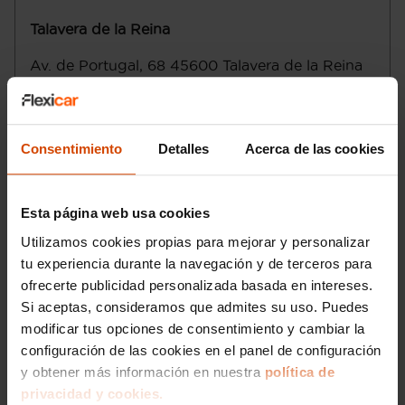
asientos montados) y 1.076 litros (hasta
Talavera de la Reina
el techo con asientos plegados) (
medición VDA )
Av. de Portugal, 68
45600
Talavera de la Reina
Tracción delantera
Toledo
Control electrónico de tracción
Transmisión de tipo manual con cambio
Lunes a sábado
:
totalmente manual de seis marchas con
Domingo
:
Consentimiento
Detalles
Acerca de las cookies
palanca en el suelo
Control de estabilidad
Email
:
talavera@flexicar.es
Motor de 1,2 litros ( 1.199 cc ) , tres
cilindros en línea con cuatro válvulas por
Esta página web usa cookies
cilindro, 75,0 mm de diámetro, 90,5 mm
Utilizamos cookies propias para mejorar y personalizar
de carrera, relación de compresión: 11,0 y
tu experiencia durante la navegación y de terceros para
distribución variable
Compresor: uno de tipo turbo
ofrecerte publicidad personalizada basada en intereses.
Norma de emisiones EU6.2 (C and D-
Si aceptas, consideramos que admites su uso. Puedes
Temp), 106 g/km CO2 (combinado)
modificar tus opciones de consentimiento y cambiar la
Etiqueta de eficiciencia energética clase
configuración de las cookies en el panel de configuración
A
y obtener más información en nuestra
política de
Filtro de partículas
privacidad y cookies.
Start/Stop parada y arranque automático