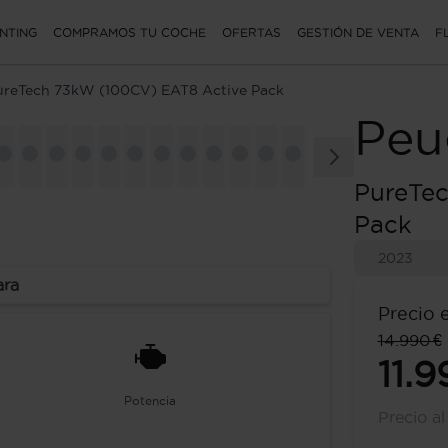
NTING
COMPRAMOS TU COCHE
OFERTAS
GESTIÓN DE VENTA
F
ureTech 73kW (100CV) EAT8 Active Pack
Peu
PureTe
Pack
2023
ara
Precio 
14.990 €
11.9
Potencia
Precio a