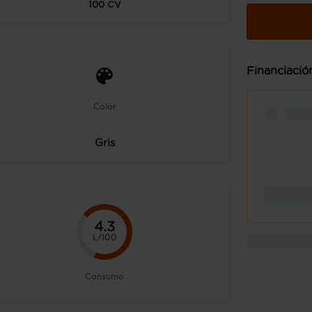
100
CV
Financiació
Color
Gris
4.3
L/100
Consumo