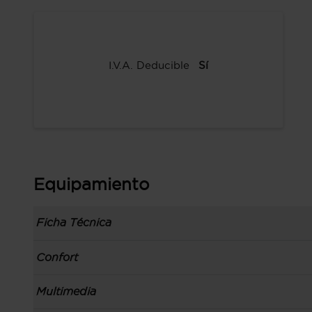
I.V.A. Deducible
Sí
Equipamiento
Ficha Técnica
Información de la versión: número última list
Confort
comunicación: 05 sep 2022, fase/generación: 2,
precios: interna, M1 y 01 sep 2022
Toma/s de 12v en los asientos delanteros
Multimedia
Carrocería tipo berlina con portón con 5 puerta
Control de crucero
izquierdo, código de plataforma: CMP, carrocer