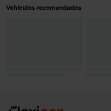
(fuente: Manufacturer )
Pesos: 1.625 kg (peso máximo admisible), 1.09
Vehículos recomendados
máximo remolcable con freno) ( medición: EU
Puerta conductor, trasera (lado conductor), pa
bisagras delanteras
Puerta trasera con portón