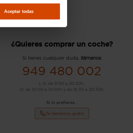
Aceptar todas
¿Quieres comprar un coche?
Si tienes cualquier duda,
llámanos
949 480 002
L-S: de 9:00 a 20:30h.
D: de 10:00 a 14:00h y de 16:30 a 20:30h
Si lo prefieres...
Te llamamos gratis