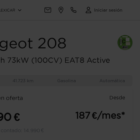
Iniciar sesión
LEXICAR
geot
208
ch 73kW (100CV) EAT8 Active
41.723 km
Gasolina
Automática
Desde
en oferta
187 €/mes*
90 €
l contado:
14.990 €