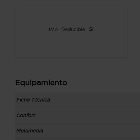
I.V.A. Deducible
Sí
Equipamiento
Ficha Técnica
Información de la versión: número última lista
Confort
comunicación: 03 ene 2023, fase/generación: 2
precios: interna, M1 y 01 ene 2023
Toma/s de 12v en la zona de carga, los asientos
Multimedia
Carrocería tipo todoterreno con 5 puertas, bata
Control de crucero
código de plataforma: EMP2, carrocería & puer