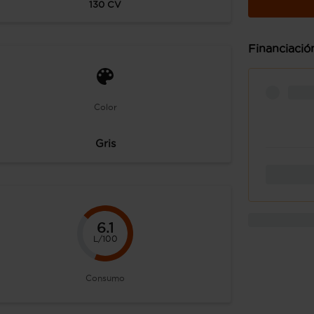
130
CV
Financiació
Color
Gris
6.1
L/100
Consumo