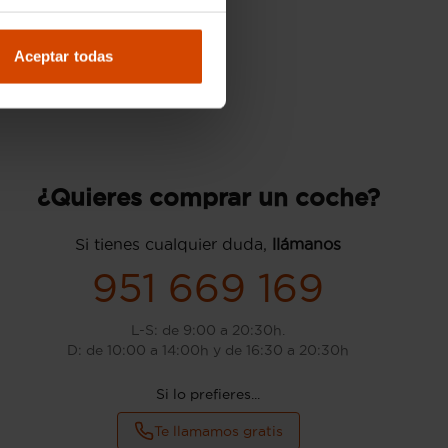
Aceptar todas
¿Quieres comprar un coche?
Si tienes cualquier duda,
llámanos
951 669 169
L-S: de 9:00 a 20:30h.
D: de 10:00 a 14:00h y de 16:30 a 20:30h
Si lo prefieres...
Te llamamos gratis