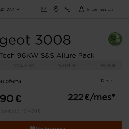
Iniciar sesión
LEXICAR
geot
3008
eTech 96KW S&S Allure Pack
98.267 km
Gasolina
Manual
Desde
en oferta
222 €/mes*
290 €
l contado:
16.490 €
Me interesa