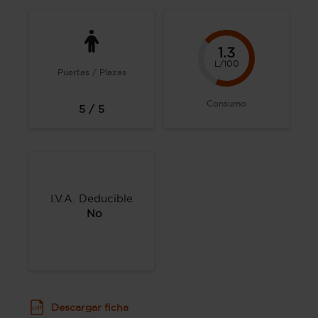
1.3
L/100
Puertas / Plazas
Consumo
5 / 5
I.V.A. Deducible
No
Descargar ficha