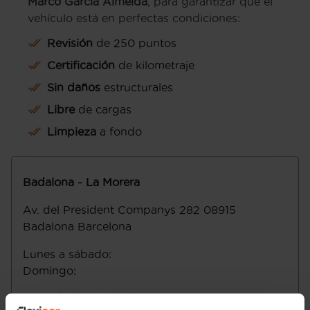
Marco García Almeida
, para garantizar que el
vehículo está en perfectas condiciones:
Revisión
de 250 puntos
Certificación
de kilometraje
Sin daños
estructurales
Libre
de cargas
Limpieza
a fondo
Badalona - La Morera
Av. del President Companys 282
08915
Badalona
Barcelona
Lunes a sábado
:
Domingo
:
Email
:
badalona2@flexicar.es