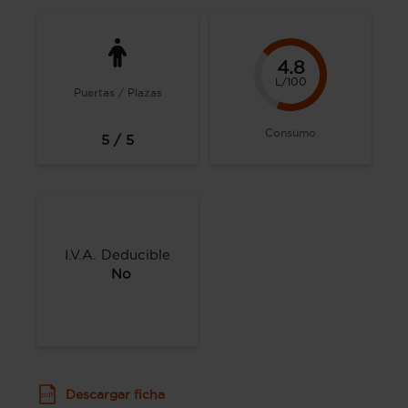
4.8
L/100
Puertas / Plazas
Consumo
5 / 5
I.V.A. Deducible
No
Descargar ficha