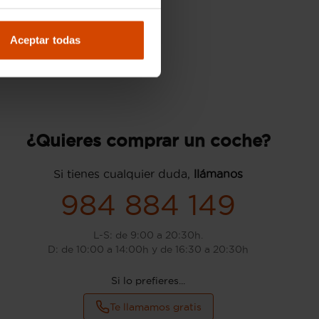
Aceptar todas
¿Quieres comprar un coche?
Si tienes cualquier duda,
llámanos
984 884 149
L-S: de 9:00 a 20:30h.
D: de 10:00 a 14:00h y de 16:30 a 20:30h
Si lo prefieres...
Te llamamos gratis