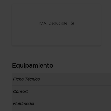
I.V.A. Deducible
Sí
Equipamiento
Ficha Técnica
Información de la versión: número última lista
Confort
comunicación: 09 jun 2022, fase/generación: 1,
precios: interna, M1 y 01 jun 2022
Toma/s de 12v en los asientos delanteros
Multimedia
Carrocería tipo todoterreno con 5 puertas, bata
Preparación para teléfono móvil soporte y ca
código de plataforma: MQB, carrocería & puert