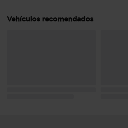
km/l (mixto) y 943 Km de autonomía (combin
combustible ( WLTP ICE ): 6,7 l/100km (mixto
autonomía (combinado), 6,4, 7,1, 15,6, 14,1, 8,6, 1
Vehículos recomendados
Pesos: 1.940 kg (peso máximo admisible), 1.41
conductor Kg (peso en vacio incluido conduc
con freno) y 700 kg (peso máximo remolcable 
Puerta conductor, trasera (lado conductor), pa
bisagras delanteras
Puerta trasera con portón apertura sin manos