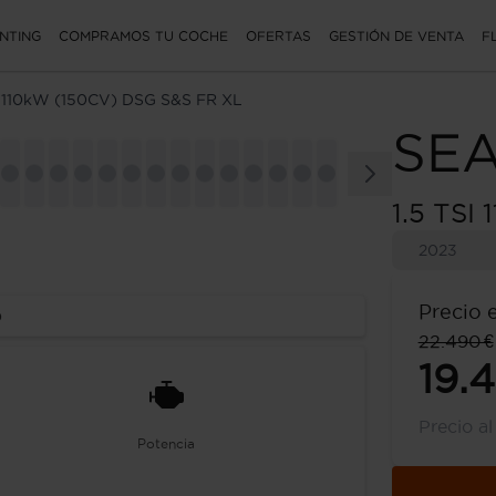
NTING
COMPRAMOS TU COCHE
OFERTAS
GESTIÓN DE VENTA
F
I 110kW (150CV) DSG S&S FR XL
SE
1.5 TSI
2023
Precio 
o
22.490 €
19.
Precio a
Potencia