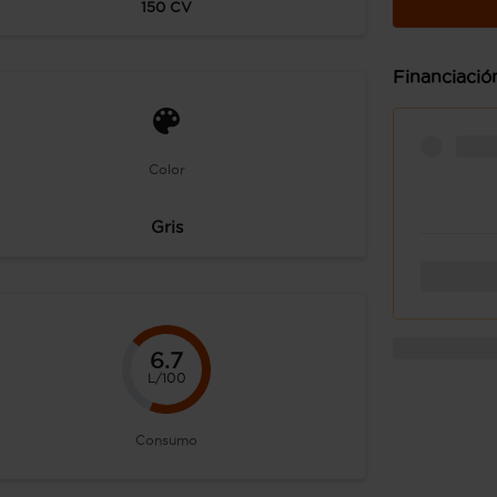
150
CV
Financiació
Color
Gris
6.7
L/100
Consumo