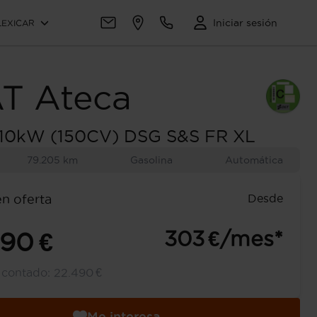
Iniciar sesión
LEXICAR
AT
Ateca
 110kW (150CV) DSG S&S FR XL
79.205 km
Gasolina
Automática
Desde
en oferta
303 €/mes*
490 €
l contado:
22.490 €
Me interesa