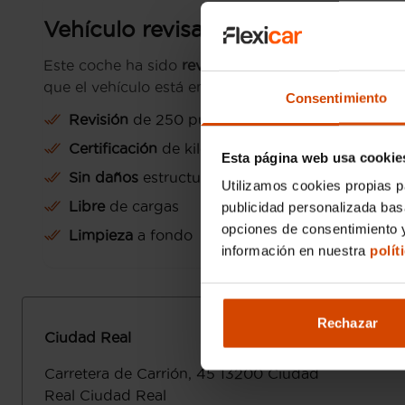
Vehículo revisado
Este coche ha sido
revisado y preparado por Luis 
que el vehículo está en perfectas condiciones:
Consentimiento
Revisión
de 250 puntos
Certificación
de kilometraje
Esta página web usa cookie
Sin daños
estructurales
Utilizamos cookies propias p
Libre
de cargas
publicidad personalizada ba
opciones de consentimiento y
Limpieza
a fondo
información en nuestra
polít
Rechazar
Ciudad Real
Carretera de Carrión, 45
13200
Ciudad
Real
Ciudad Real