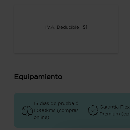
I.V.A. Deducible
Sí
Equipamiento
15 días de prueba ó
Garantía Flex
1.000kms (compras
Premium (opc
online)