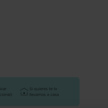
icar
Si quieres te lo
ional)
llevamos a casa