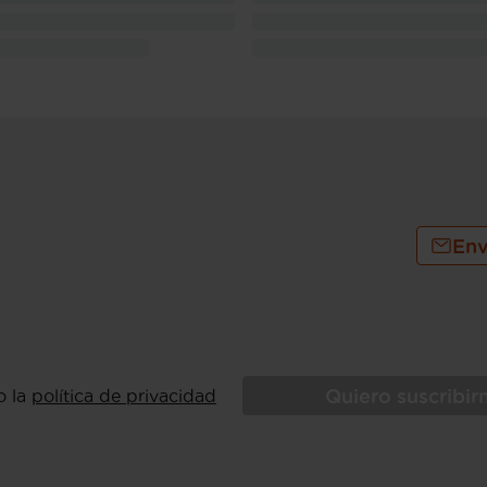
Env
Quiero suscribi
o la
política de privacidad