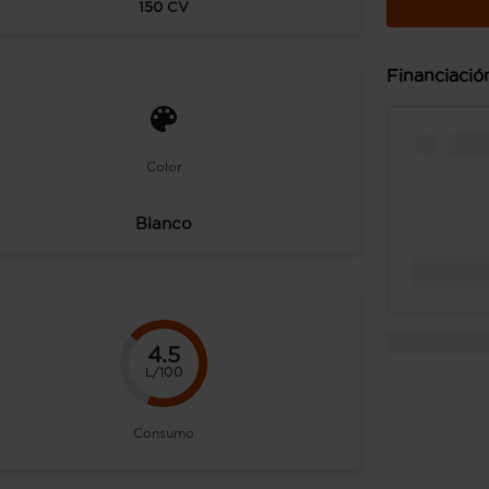
150
CV
Financiació
Color
Blanco
4.5
L/100
Consumo