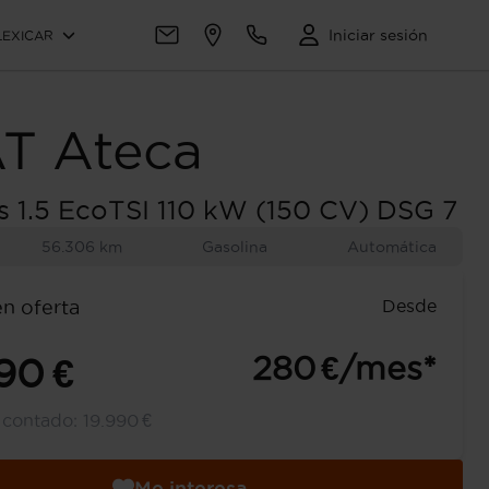
Iniciar sesión
LEXICAR
AT
Ateca
s 1.5 EcoTSI 110 kW (150 CV) DSG 7
56.306 km
Gasolina
Automática
Desde
en oferta
280 €/mes*
90 €
l contado:
19.990 €
Me interesa