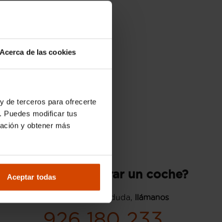
Acerca de las cookies
y de terceros para ofrecerte
. Puedes modificar tus
ración y obtener más
¿Quieres comprar un coche?
Aceptar todas
Si tienes cualquier duda,
llámanos
926 180 233