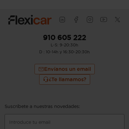
Temp), 112 g/km CO2 (combinado)
Etiqueta de eficiciencia energética clase
A
Filtro de partículas
Start/Stop parada y arranque automático
Emisiones WLTP ICE, 129 y 140
910 605 222
Sistema eléctrico 12
L-S: 9-20:30h
Alimentación : inyección multipunto
Combustible: sin plomo 95 octanos y
D : 10-14h y 16:30-20:30h
Combustible primario: gasolina
Depósito principal de combustible: 40
Envíanos un email
litros
Bandeja trasera rígida
¿Te llamamos?
Sujeción de carga
Prestaciones: 169 km/h de velocidad
máxima y 14,7 segs de aceleración 0-100
km/h
Suscríbete a nuestras novedades
:
Potencia de 80 CV ( CEE ) 59 kW @
6.200 rpm (potencia max) 95 Nm de par
máximo @ 3.000 rpm (par max) potencia
Introduce tu email
con combustible primario