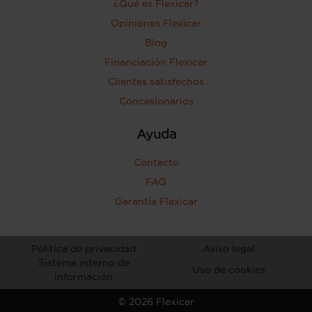
¿Qué es Flexicar?
Opiniones Flexicar
Blog
Financiación Flexicar
Clientes satisfechos
Concesionarios
Ayuda
Contacto
FAQ
Garantía Flexicar
Política de privacidad
Aviso legal
Sistema interno de
Uso de cookies
información
©
2026
Flexicar