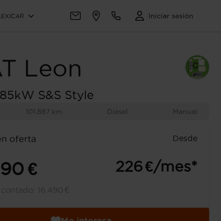
Iniciar sesión
LEXICAR
AT
Leon
 85kW S&S Style
101.887 km
Diésel
Manual
Desde
en oferta
226 €/mes*
490 €
l contado:
16.490 €
Me interesa