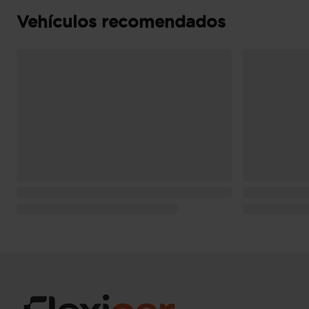
Consumo de combustible ( ECE 99/100 ): 3,8 
(extraurbano), 3,4 l/100km (mixto), 26,3 km/l 
Vehículos recomendados
km/l (mixto) y 1.324 Km de autonomía (comb
combustible ( WLTP ICE ): (fuente: Manufacturer
Pesos: 1.930 kg (peso máximo admisible), 1.38
conductor Kg (peso en vacio incluido conduc
con freno) y 690 kg (peso máximo remolcable 
Puerta conductor, trasera (lado conductor), pa
bisagras delanteras
Puerta trasera con portón