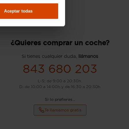
Aceptar todas
¿Quieres comprar un coche?
Si tienes cualquier duda,
llámanos
843 680 203
L-S: de 9:00 a 20:30h.
D: de 10:00 a 14:00h y de 16:30 a 20:30h
Si lo prefieres...
Te llamamos gratis