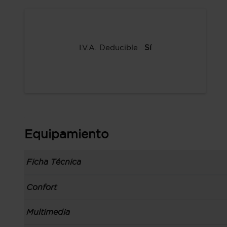
I.V.A. Deducible
Sí
Equipamiento
Ficha Técnica
Información de la versión: número última lista
Confort
comunicación: 28 jul 2020, fase/generación: 4,
precios: interna, M1 y 17 jul 2020
Toma/s de 12v en los asientos delanteros
Multimedia
Carrocería tipo berlina con portón con 5 puerta
Preparación para teléfono móvil cargador y a
izquierdo, código de plataforma: MQB-evo, carr