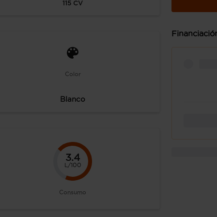
115
CV
Financiació
Color
Blanco
3.4
L/100
Consumo